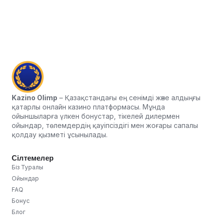
Kazino Olimp
– Қазақстандағы ең сенімді және алдыңғы
қатарлы онлайн казино платформасы. Мұнда
ойыншыларға үлкен бонустар, тікелей дилермен
ойындар, төлемдердің қауіпсіздігі мен жоғары сапалы
қолдау қызметі ұсынылады.
Сілтемелер
Біз Туралы
Ойындар
FAQ
Бонус
Блог