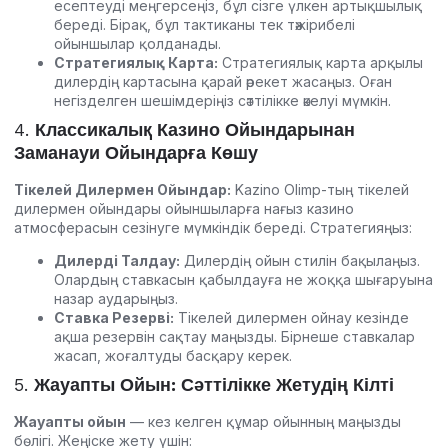
есептеуді меңгерсеңіз, бұл сізге үлкен артықшылық
береді. Бірақ, бұл тактиканы тек тәжірибелі
ойыншылар қолданады.
Стратегиялық Карта:
Стратегиялық карта арқылы
дилердің картасына қарай әрекет жасаңыз. Оған
негізделген шешімдеріңіз сәттілікке әкелуі мүмкін.
4.
Классикалық Казино Ойындарынан
Заманауи Ойындарға Көшу
Тікелей Дилермен Ойындар:
Kazino Olimp-тың тікелей
дилермен ойындары ойыншыларға нағыз казино
атмосферасын сезінуге мүмкіндік береді. Стратегияңыз:
Дилерді Талдау:
Дилердің ойын стилін бақылаңыз.
Олардың ставкасын қабылдауға не жоққа шығаруына
назар аударыңыз.
Ставка Резерві:
Тікелей дилермен ойнау кезінде
ақша резервін сақтау маңызды. Бірнеше ставкалар
жасап, жоғалтуды басқару керек.
5.
Жауапты Ойын: Сәттілікке Жетудің Кілті
Жауапты ойын
— кез келген құмар ойынның маңызды
бөлігі. Жеңіске жету үшін: