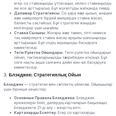
егер сіз ставкаңызды ұтпасаңыз, келесі ставкаңызды
екі есе арттырасыз. Бұл жоғалтуды жапқанда тиімді.
Даламар Стратегиясы:
Сіз қара және қызыл, жіңішке
және нөмірлерге бірдей мөлшерде ставка жасап,
балансты сақтайсыз. Бұл стратегия жаңадан
келгендер үшін ыңғайлы.
Ставка Сызығы:
Жоғары және төмен, тіпті немесе
тақ нөмірлерге ставка жасау арқылы шансыңызды
арттырыңыз. Бұл сіздің ақшаңызды басқаруға
көмектеседі.
Тегін Рулетка Ойындары:
Тегін рулетка ойындарын
ойнап, тактикаларыңызды тәжірибеден өткізіңіз. Бұл
сізге нақты ақша салғанға дейін өзін-өзі басқаруға
көмектеседі.
3.
Блэкджек: Стратегиялық Ойын
Блэкджек
— стратегия мен сәттіліктің үйлесімі. Ойыншылар
үшін бірнеше кеңестер:
Основные Правила Блэкджека:
Блэкджек
ережелерін біліп, дилердің карталарын бақылаңыз.
Блэкджекте 21-ді алу – жеңістің кілті.
Карталарды Есептеу:
Егер сіз карталарды